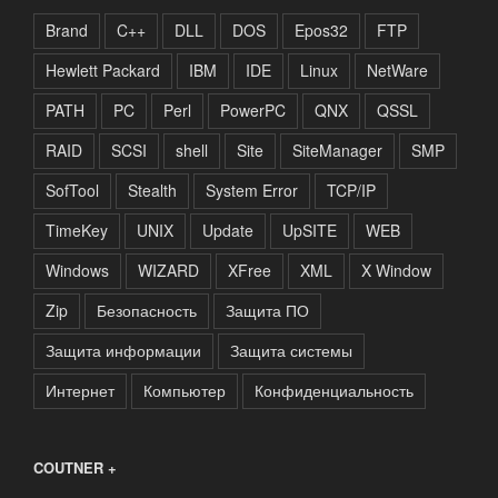
Brand
C++
DLL
DOS
Epos32
FTP
Hewlett Packard
IBM
IDE
Linux
NetWare
PATH
PC
Perl
PowerPC
QNX
QSSL
RAID
SCSI
shell
Site
SiteManager
SMP
SofTool
Stealth
System Error
TCP/IP
TimeKey
UNIX
Update
UpSITE
WEB
Windows
WIZARD
XFree
XML
X Window
Zip
Безопасность
Защита ПО
Защита информации
Защита системы
Интернет
Компьютер
Конфиденциальность
COUTNER +