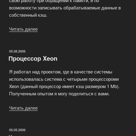
свою работу при обращении к памяти, и по
возможности записывать обрабатываемые данные в
собственный кэш.
Читать далее
«Разделение
памяти»
ОПУБЛИКОВАНО
05.08.2006
Процессор Xeon
Я работал над проектом, где в качестве системы
использовалась система с четырьмя процессороми
Xeon (данный процессор имеет кэш размером 1 Mb).
Полученным опытом я могу поделиться с вами.
Читать далее
«Процессор
Xeon»
ОПУБЛИКОВАНО
05.05.2006