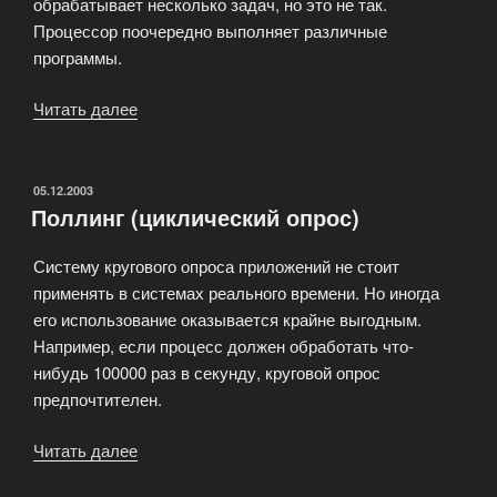
обрабатывает несколько задач, но это не так.
Процессор поочередно выполняет различные
программы.
Читать далее
«FIFO
планирование
(планирование
в
ОПУБЛИКОВАНО
05.12.2003
Поллинг (циклический опрос)
порядке
поступления)»
Систему кругового опроса приложений не стоит
применять в системах реального времени. Но иногда
его использование оказывается крайне выгодным.
Например, если процесс должен обработать что-
нибудь 100000 раз в секунду, круговой опрос
предпочтителен.
Читать далее
«Поллинг
(циклический