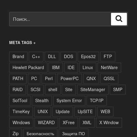
Искать:
Поиск
META TAGS +
Brand
C++
DLL
DOS
Epos32
FTP
Hewlett Packard
IBM
IDE
Linux
NetWare
PATH
PC
Perl
PowerPC
QNX
QSSL
RAID
SCSI
shell
Site
SiteManager
SMP
SofTool
Stealth
System Error
TCP/IP
TimeKey
UNIX
Update
UpSITE
WEB
Windows
WIZARD
XFree
XML
X Window
Zip
Безопасность
Защита ПО