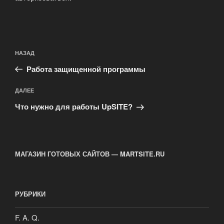
Навигация
Предыдущая
НАЗАД
по
запись:
записям
Работа защищенной программы
Следующая
ДАЛЕЕ
запись
Что нужно для работы UpSITE?
МАГАЗИН ГОТОВЫХ САЙТОВ — MARTSITE.RU
РУБРИКИ
F. A. Q.