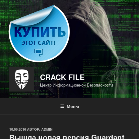
Перейти
к
содержимому
CRACK FILE
Центр Информационной Безопасности
Меню
ОПУБЛИКОВАНО
10.06.2016
АВТОР:
ADMIN
Вышла новая версия Guardant