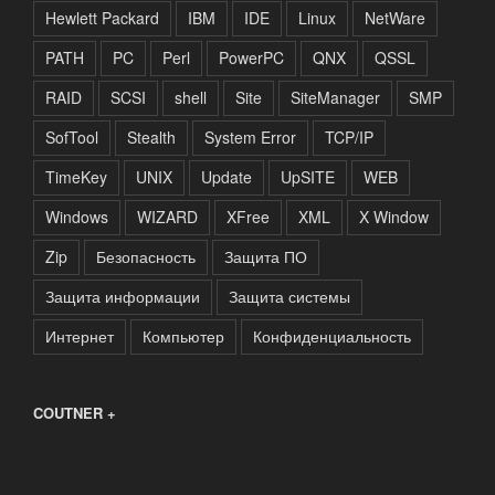
Hewlett Packard
IBM
IDE
Linux
NetWare
PATH
PC
Perl
PowerPC
QNX
QSSL
RAID
SCSI
shell
Site
SiteManager
SMP
SofTool
Stealth
System Error
TCP/IP
TimeKey
UNIX
Update
UpSITE
WEB
Windows
WIZARD
XFree
XML
X Window
Zip
Безопасность
Защита ПО
Защита информации
Защита системы
Интернет
Компьютер
Конфиденциальность
COUTNER +