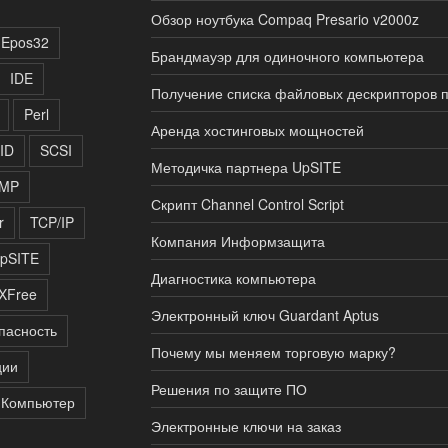
Обзор ноутбука Compaq Presario v2000z
Epos32
Брандмауэр для одиночного компьютера
IDE
Получение списка файловых дескрипторов 
Perl
Аренда хостинговых мощностей
ID
SCSI
Методичка партнера UpSITE
MP
Скрипт Channel Control Script
r
TCP/IP
Компания Информзащита
pSITE
Диагностика компьютера
XFree
Электронный ключ Guardant Aptus
пасность
Почему мы меняем торговую марку?
ции
Решения по защите ПО
Компьютер
Электронные ключи на заказ