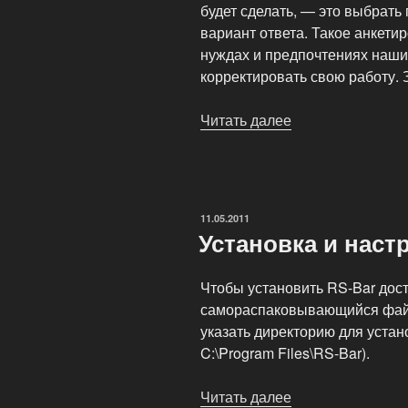
будет сделать, — это выбрат
вариант ответа. Такое анкети
нуждах и предпочтениях наши
корректировать свою работу. 
Читать далее
«Обновлены
дизайн
и
структура
Web-
ОПУБЛИКОВАНО
11.05.2011
сайта»
Установка и наст
Чтобы установить RS-Bar дост
самораспаковывающийся файл 
указать директорию для устан
C:\Program Files\RS-Bar).
Читать далее
«Установка