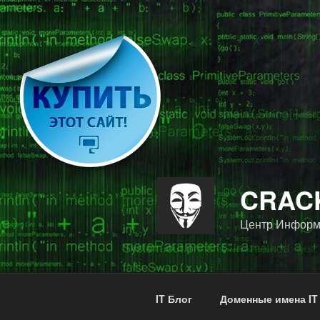
Перейти
к
содержимому
CRACK
Центр Информ
IT Блог
Доменные имена IT