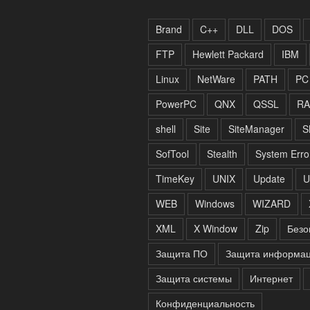
Brand
C++
DLL
DOS
FTP
Hewlett Packard
IBM
Linux
NetWare
PATH
PC
PowerPC
QNX
QSSL
RA
shell
Site
SiteManager
S
SofTool
Stealth
System Erro
TimeKey
UNIX
Update
U
WEB
Windows
WIZARD
XML
X Window
Zip
Безо
Защита ПО
Защита информа
Защита системы
Интернет
Конфиденциальность