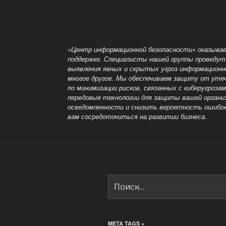
и
настройка
RS-
Bar»
«Центр информационной безопасности» оказывае
поддержке. Специалисты нашей группы проведут
выявления явных и скрытых угроз информационн
многое другое. Мы обеспечиваем защиту от уте
по минимизации рисков, связанных с киберугроз
передовые технологии для защиты вашей органи
осведомленности и снизить вероятность ошибок
вам сосредоточиться на развитии бизнеса.
Искать:
META TAGS +