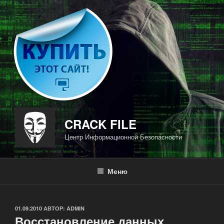
Перейти
к
содержимому
CRACK FILE
Центр Информационной Безопасности
Меню
ОПУБЛИКОВАНО
01.09.2010
АВТОР:
ADMIN
Восстановление данных