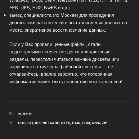
FFS, UFS, Ext2, NwFS и др.)
выезд специалиста (по Москве) для проведения
диагностики накопителей и восстановления данных на
месте, оперативное восстановление данных.
Если у Вас пропали ценные файлы, стали
недоступными логические диски или дисковые
разделы, перестали читаться важные дискеты или
нарушилась структура файловой системы — не
отчаивайтесь, вполне вероятно, что потерянная
информация может быть полностью восстановлена!
РУБРИКИ
УСЛУГИ
МЕТКИ
DOS
,
FAT
,
IDE
,
NETWARE
,
NTFS
,
RAID
,
SCSI
,
UNIX
,
ZIP