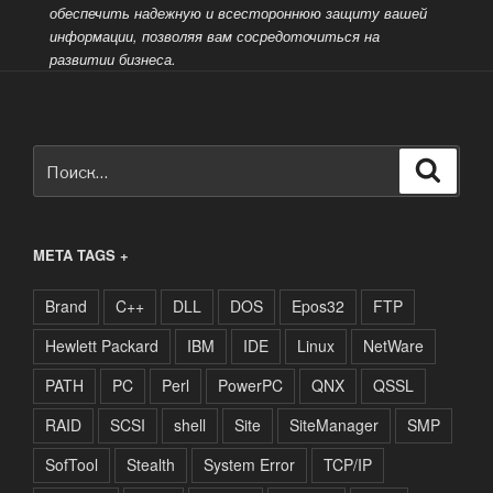
обеспечить надежную и всестороннюю защиту вашей
информации, позволяя вам сосредоточиться на
развитии бизнеса.
Искать:
Поиск
META TAGS +
Brand
C++
DLL
DOS
Epos32
FTP
Hewlett Packard
IBM
IDE
Linux
NetWare
PATH
PC
Perl
PowerPC
QNX
QSSL
RAID
SCSI
shell
Site
SiteManager
SMP
SofTool
Stealth
System Error
TCP/IP