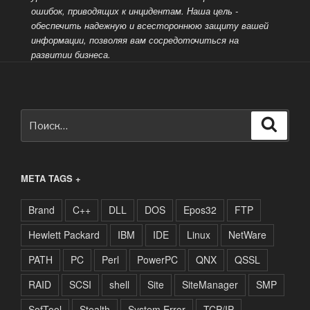
ошибок, приводящих к инцидентам. Наша цель -
обеспечить надежную и всестороннюю защиту вашей
информации, позволяя вам сосредоточиться на
развитии бизнеса.
Искать:
Поиск
META TAGS +
Brand
C++
DLL
DOS
Epos32
FTP
Hewlett Packard
IBM
IDE
Linux
NetWare
PATH
PC
Perl
PowerPC
QNX
QSSL
RAID
SCSI
shell
Site
SiteManager
SMP
SofTool
Stealth
System Error
TCP/IP