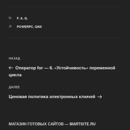
РУБРИКИ
F. A. Q.
МЕТКИ
POWERPC
,
QNX
Навигация
Предыдущая
НАЗАД
по
запись:
записям
Оператор for — 6. «Устойчивость» переменной
цикла
Следующая
ДАЛЕЕ
запись
Ценовая политика электронных ключей
МАГАЗИН ГОТОВЫХ САЙТОВ — MARTSITE.RU