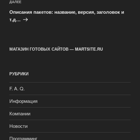
Следующая
ДАЛЕЕ
запись
Описания пакетов: название, версия, заголовок и
т.д…
МАГАЗИН ГОТОВЫХ САЙТОВ — MARTSITE.RU
РУБРИКИ
F. A. Q.
Информация
Компании
Новости
Программинг