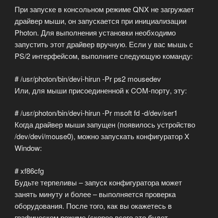
При запуске в консольном режиме QNX не загружает
драйвер мыши, он запускается при инициализации
Photon. Для выполнения установки необходимо
запустить этот драйвер вручную. Если у вас мышь с
PS/2 интерфейсом, выполните следующую команду:
# /usr/photon/bin/devi-hirun -Pr ps2 mousedev
Или, для мыши присоединенной к COM-порту, эту:
# /usr/photon/bin/devi-hirun -Pr msoft fd -d/dev/ser1
Когда драйвер мыши запущен (появилось устройство
/dev/devi/mouse0), можно запускать конфигуратор X
Window:
# xf86cfg
Будьте терпеливы – запуск конфигуратора может
занять минуту и более – выполняется проверка
оборудования. После того, как вы окажетесь в
графическом режиме (скорее всего это будет