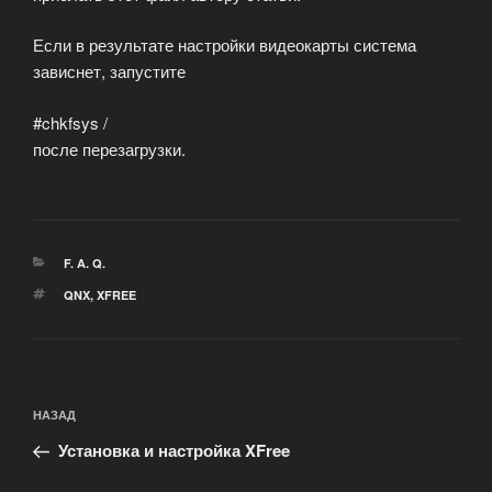
Если в результате настройки видеокарты система
зависнет, запустите
#chkfsys /
после перезагрузки.
РУБРИКИ
F. A. Q.
МЕТКИ
QNX
,
XFREE
Навигация
Предыдущая
НАЗАД
по
запись:
записям
Установка и настройка XFree