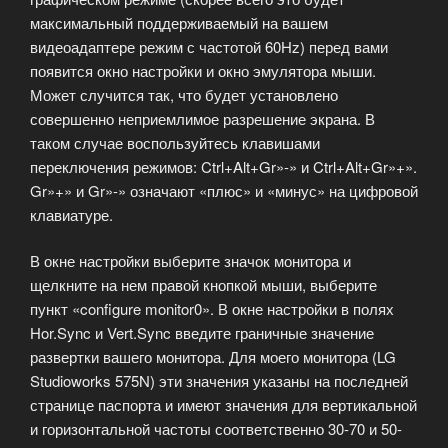
максимальный поддерживаемый на вашем
видеоадаптере режим с частотой 60Hz) перед вами
появится окно настройки и окно эмулятора мыши.
Может случится так, что будет установлено
совершенно неприемлимое разрешение экрана. В
таком случае воспользуйтесь клавишами
переключения режимов: Ctrl+Alt+Gr»-» и Ctrl+Alt+Gr»+».
Gr»+» и Gr»-» означают «плюс» и «минус» на цифровой
клавиатуре.
В окне настройки выберите значок монитора и
щелкните на нем правой кнопкой мыши, выберите
пункт «configure monitor0». В окне настройки в полях
Hor.Sync и Vert.Sync введите граничные значение
развертки вашего монитора. Для моего монитора (LG
Studioworks 575N) эти значения указаны на последней
странице паспорта и имеют значения для вертикальной
и горизонтальной частоты соответственно 30-70 и 50-