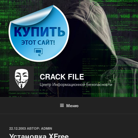
Перейти
к
содержимому
CRACK FILE
Центр Информационной Безопасности
Меню
ОПУБЛИКОВАНО
22.12.2003
АВТОР:
ADMIN
Установка XFree