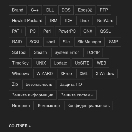
Brand
C++
DLL
DOS
Epos32
FTP
Hewlett Packard
IBM
IDE
Linux
NetWare
PATH
PC
Perl
PowerPC
QNX
QSSL
RAID
SCSI
shell
Site
SiteManager
SMP
SofTool
Stealth
System Error
TCP/IP
TimeKey
UNIX
Update
UpSITE
WEB
Windows
WIZARD
XFree
XML
X Window
Zip
Безопасность
Защита ПО
Защита информации
Защита системы
Интернет
Компьютер
Конфиденциальность
COUTNER +