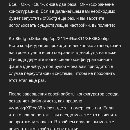
Все, «Ok», «Quit», снова два раза «Ok» (сохранение
конфигурации). Если в дальнейшем вам необходимо
будет запустить xf86cfg еще раз, и вы захотите
использовать существующие настройки, выполните:
# xf86cfg -xf86config /opt/X11R6/lib/X11/XF86Config
Если конфигурация проходит в несколько этапов, файл
настроек лучше всего сохранить где-нибудь на диске.
И всегда держите копию своего конфигурационного
файла где-нибудь под рукой – она вам пригодится в
случае переустановки системы, чтобы не проходить
этот этап еще раз.
После завершения своей работы конфигуратор всегда
оставляет файл отчета, как правило
«/var/log/XFree86.x.log», где x – номер попытки. Если
что-то пошло не так – вы всегда можете это выяснить
по протоколу запуска. В крайнем случае, вы можете
прислать этот файл автору статьи.