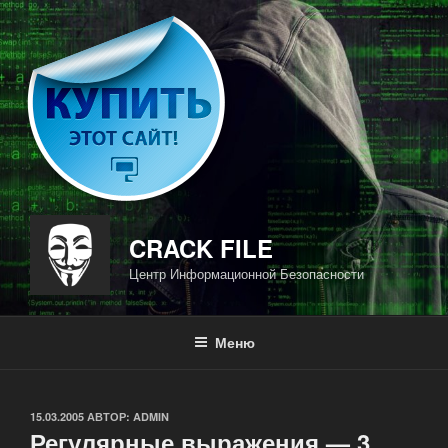
Перейти
к
содержимому
CRACK FILE
Центр Информационной Безопасности
Меню
ОПУБЛИКОВАНО
15.03.2005
АВТОР:
ADMIN
Регулярные выражения — 3.