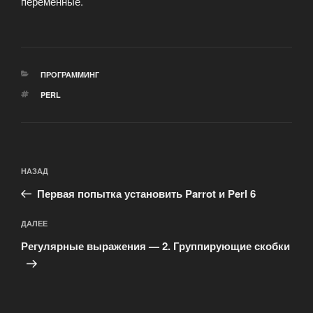
переменные.
РУБРИКИ
ПРОГРАММИНГ
МЕТКИ
PERL
Навигация
Предыдущая
НАЗАД
по
запись:
записям
Первая попытка установить Parrot и Perl 6
Следующая
ДАЛЕЕ
запись
Регулярные выражения — 2. Группирующие скобки