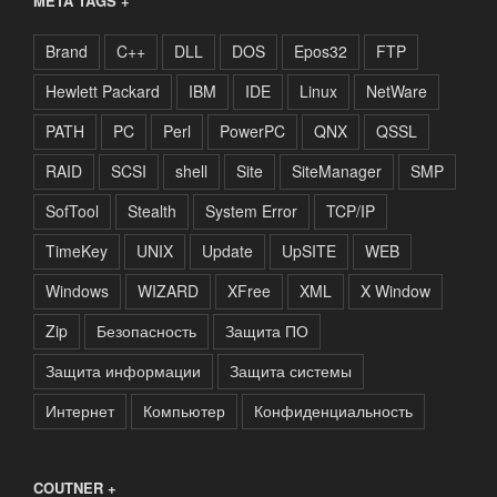
META TAGS +
Brand
C++
DLL
DOS
Epos32
FTP
Hewlett Packard
IBM
IDE
Linux
NetWare
PATH
PC
Perl
PowerPC
QNX
QSSL
RAID
SCSI
shell
Site
SiteManager
SMP
SofTool
Stealth
System Error
TCP/IP
TimeKey
UNIX
Update
UpSITE
WEB
Windows
WIZARD
XFree
XML
X Window
Zip
Безопасность
Защита ПО
Защита информации
Защита системы
Интернет
Компьютер
Конфиденциальность
COUTNER +