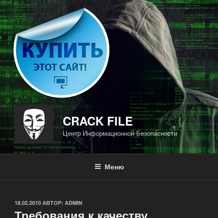
Перейти
к
содержимому
CRACK FILE
Центр Информационной Безопасности
Меню
ОПУБЛИКОВАНО
18.02.2010
АВТОР:
ADMIN
Требования к качеству