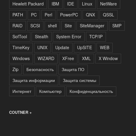
Hewlett Packard
IBM
IDE
Linux
NetWare
PATH
PC
Perl
PowerPC
QNX
QSSL
RAID
SCSI
shell
Site
SiteManager
SMP
SofTool
Stealth
System Error
TCP/IP
TimeKey
UNIX
Update
UpSITE
WEB
Windows
WIZARD
XFree
XML
X Window
Zip
Безопасность
Защита ПО
Защита информации
Защита системы
Интернет
Компьютер
Конфиденциальность
COUTNER +