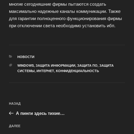
многие сегодняшние фирмы пытаются создать
максимально надежные каналы коммуникации. Также
для гарантии полноценного функционирования фирмы
при отключении света необходимо установить ибп.
РУБРИКИ
НОВОСТИ
МЕТКИ
WINDOWS
,
ЗАЩИТА ИНФОРМАЦИИ
,
ЗАЩИТА ПО
,
ЗАЩИТА
СИСТЕМЫ
,
ИНТЕРНЕТ
,
КОНФИДЕНЦИАЛЬНОСТЬ
Навигация
Предыдущая
НАЗАД
по
запись:
записям
А пинги здесь тихие…
Следующая
ДАЛЕЕ