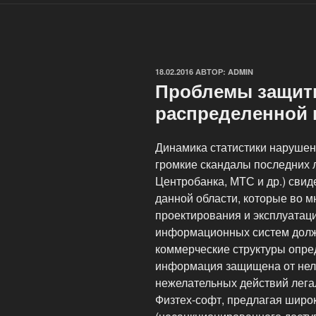
ОПУБЛИКОВАНО
18.02.2016
АВТОР:
ADMIN
Проблемы защит
распределенной 
Динамика статистики наруше
громкие скандалы последних л
Центробанка, МТС и др.) свид
данной области, которые во 
проектирования и эксплуатац
информационных систем долж
коммерческие структуры опре
информация защищена от неле
нежелательных действий лега
Физтех-софт, предлагая широ