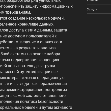
па), разработала ряд уникальных
ют обеспечить защиту информационных
Услуги
им требованиям.
ется создание нескольких модулей,
деленное хранилище данных,
лов доступа к этим данным, защита
ние доступом пользователей к
ействиям, ведение и анализ лога
истемы на результаты анализа.
бной системы на основе набора
стема поддерживает концепцию
ией пользователя до загрузки
равильной аутентификации все
омпьютера, включая операционную
нным и выглядит как неразмеченная
мы администрирования, контроля за
защиты самой системы от внешнего
ыполнения политики безопасности
ормальных моделей и путем активного