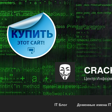
Перейти
к
содержимому
CRACK
Центр Информ
IT Блог
Доменные имена IT