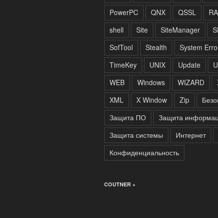
PowerPC
QNX
QSSL
RA
shell
Site
SiteManager
S
SofTool
Stealth
System Erro
TimeKey
UNIX
Update
U
WEB
Windows
WIZARD
XML
X Window
Zip
Безо
Защита ПО
Защита информа
Защита системы
Интернет
Конфиденциальность
COUTNER +