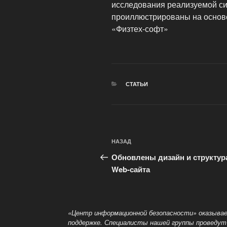
исследования реализуемой с
проиллюстрированы на основе
«Физтех-софт»
РУБРИКИ
СТАТЬИ
Навигация
Предыдущая
НАЗАД
по
запись:
Обновлены дизайн и структур
записям
Web-сайта
«Центр информационной безопасности» оказывае
поддержке. Специалисты нашей группы проведут