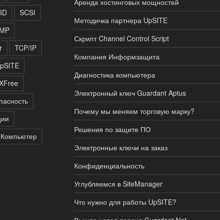
Аренда хостинговых мощностей
ID
SCSI
Методичка партнера UpSITE
MP
Скрипт Channel Control Script
r
TCP/IP
Компания Информзащита
pSITE
Диагностика компьютера
XFree
Электронный ключ Guardant Aptus
пасность
Почему мы меняем торговую марку?
ции
Решения по защите ПО
Компьютер
Электронные ключи на заказ
Конфиденциальность
Углубляемся в SiteManager
Что нужно для работы UpSITE?