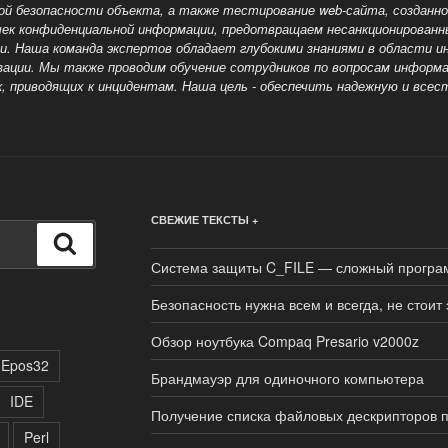
ой безопасности объекта, а также тестирование web-сайта, созданн
чек конфиденциальной информации, предотвращаем несанкционирован
ами. Наша команда экспертов обладает глубокими знаниями в области 
зации. Мы также проводим обучение сотрудников по вопросам
информа
, приводящих к инцидентам. Наша цель - обеспечить надежную и все
СВЕЖИЕ ТЕКСТЫ +
Поиск
Система защиты C_FILE — сложный програ
Безопасность нужна всем и всегда, не стоит
Обзор ноутбука Compaq Presario v2000z
Epos32
Брандмауэр для одиночного компьютера
IDE
Получение списка файловых дескрипторов 
Perl